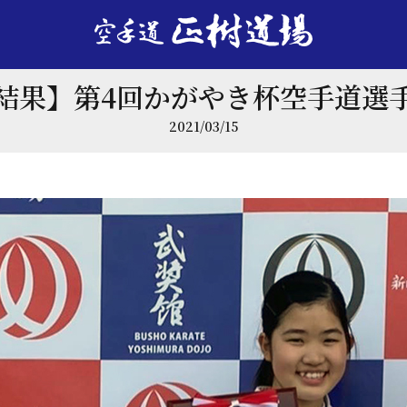
結果】第4回かがやき杯空手道選
2021/03/15