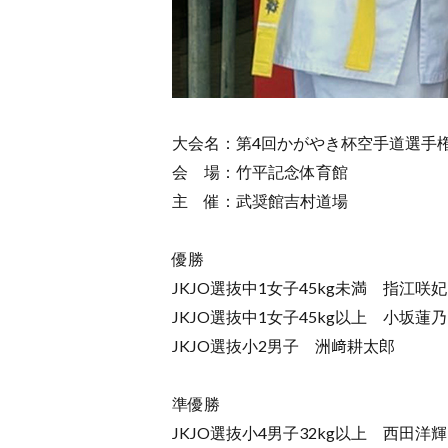
大会名：第4回かがやき杯空手道選手
会 場：竹平記念体育館
主 催：武奨館吉村道場
優勝
JKJO選抜中1女子45kg未満 指江咲妃
JKJO選抜中1女子45kg以上 小坂蓮乃
JKJO選抜小2男子 洲﨑耕太郎
準優勝
JKJO選抜小4男子32kg以上 西田洋輝