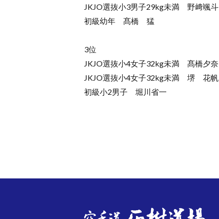
JKJO選抜小3男子29kg未満 野﨑颯斗
初級幼年 髙橋 猛
3位
JKJO選抜小4女子32kg未満 髙橋夕奈
JKJO選抜小4女子32kg未満 堺 花帆
初級小2男子 堀川省一