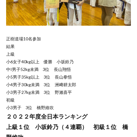
正樹道場10名参加
結果
上級
小6女子40kg以上 優勝 小坂鈴乃
中I男子52kg未満 3位 長山翔悟
小5男子35kg以上 3位 長山拳悟
小4男子30kg未満 3位 洲﨑耕太郎
小3男子27kg未満 3位 野瀨喜平
初級
小3男子 3位 橋野維吹
２０２２年度全日本ランキング
上級１位 小坂鈴乃（４連覇） 初級１位 橋