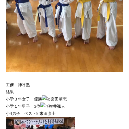
主催 神谷塾
結果
小学３年女子 優勝
宮田華恋
小学１年男子 3位
横井颯人
小4男子 ベスト8 末田凛士