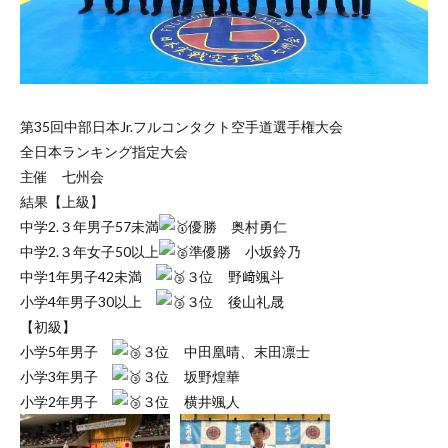
第35回中部日本Jr.フルコンタクト空手道選手権大会
全日本ランキング指定大会
主催 七州会
結果【上級】
中学2.３年男子57未満
優勝 奥村勇仁
中学2.３年女子50以上
準優勝 小坂鈴乃
中学1年男子42未満
３位 野﨑颯斗
小学4年男子30以上
３位 後山礼晟
【初級】
小学5年男子
３位 中田凰晴、末田凛士
小学3年男子
３位 坂野煌華
小学2年男子
３位 横井颯人