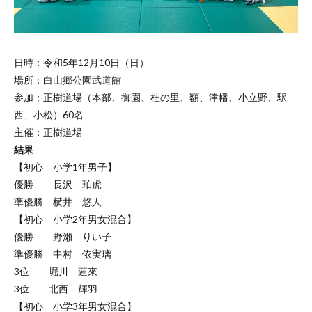
日時：令和5年12月10日（日）
場所：白山郷公園武道館
参加：正樹道場（本部、御園、杜の里、額、津幡、小立野、駅
西、小松）60名
主催：正樹道場
結果
【初心 小学1年男子】
優勝 長沢 珀虎
準優勝 横井 悠人
【初心 小学2年男女混合】
優勝 野瀨 りい子
準優勝 中村 依実璃
3位 堀川 蓮來
3位 北西 輝羽
【初心 小学3年男女混合】