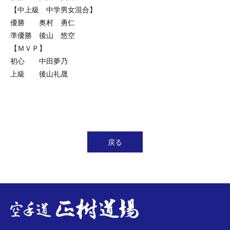
【中上級 中学男女混合】
優勝 奥村 勇仁
準優勝 後山 悠空
【ＭＶＰ】
初心 中田夢乃
上級 後山礼晟
戻る