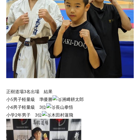
正樹道場3名出場 結果
小5男子軽量級 準優勝
洲﨑耕太郎
小6男子軽量級 3位
長山拳悟
小学2年男子 3位
木田村蓮飛