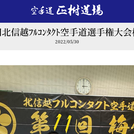
回北信越ﾌﾙｺﾝﾀｸﾄ空手道選手権大
2022/05/30