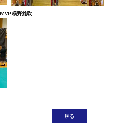
MVP 橋野維吹
戻る