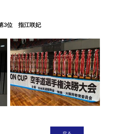
第3位 指江咲妃
戻る