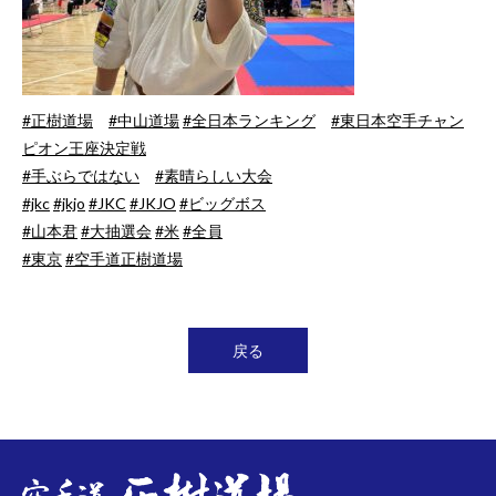
#正樹道場
#中山道場
#全日本ランキング
#東日本空手チャン
ピオン王座決定戦
#手ぶらではない
#素晴らしい大会
#jkc
#jkjo
#JKC
#JKJO
#ビッグボス
#山本君
#大抽選会
#米
#全員
#東京
#空手道正樹道場
戻る