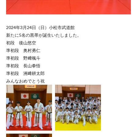
2024年3月24日（日）小松市武道館
新たに5名の黒帯が誕生いたしました。
初段 後山悠空
準初段 奥村勇仁
準初段 野﨑颯斗
準初段 長山拳悟
準初段 洲﨑耕太郎
みんなおめでとう祝