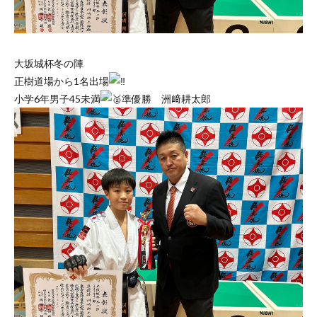
大坂城杯冬の陣
正樹道場から1名出場
小学6年男子45未満
準優勝 洲﨑耕太郎