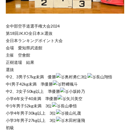
全中部空手道選手権大会2024
第18回JKJO全日本Jr.選抜
全日本ランキングポイント大会
会場 愛知県武道館
主催 空會館
正樹道場 結果
選抜
中2、3男子57kg未満 優勝
奥村勇仁3位
長山翔悟
中I男子42kg未満 準優勝
野﨑颯斗
中2、3女子50kg以上 準優勝
小坂鈴乃
小学6年女子40未満 準優勝
矢川美空
中1年男子52kg未満 3位
長山拳悟
小学4年男子30kg以上 3位
後山礼晟
小学3年男子27kg以上 3位
木田村蓮飛
初級