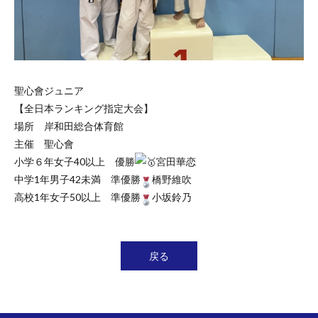
聖心會ジュニア
【全日本ランキング指定大会】
場所 岸和田総合体育館
主催 聖心會
小学６年女子40以上 優勝
宮田華恋
中学1年男子42未満 準優勝
橋野維吹
高校1年女子50以上 準優勝
小坂鈴乃
戻る