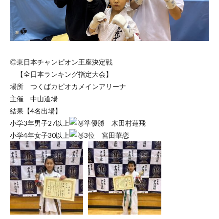
◎東日本チャンピオン王座決定戦
【全日本ランキング指定大会】
場所 つくばカピオカメインアリーナ
主催 中山道場
結果【4名出場】
小学3年男子27以上
準優勝 木田村蓮飛
小学4年女子30以上
3位 宮田華恋