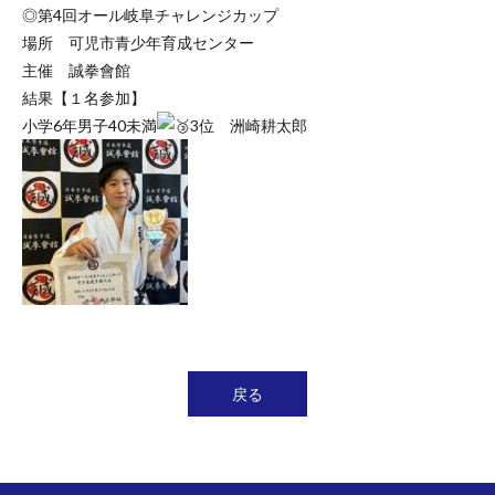
◎第4回オール岐阜チャレンジカップ
場所 可児市青少年育成センター
主催 誠拳會館
結果【１名参加】
小学6年男子40未満
3位 洲崎耕太郎
戻る